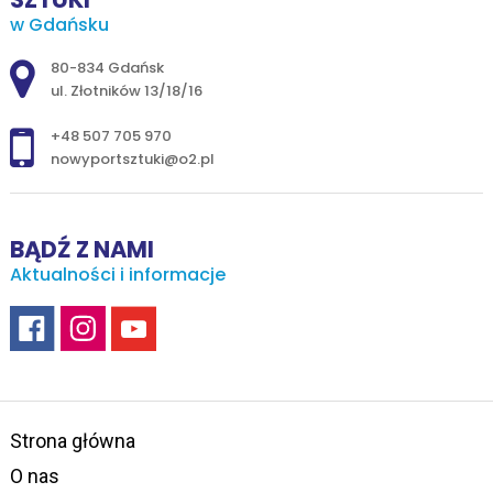
w Gdańsku
Adres pocztowy:
80-834 Gdańsk
ul. Złotników 13/18/16
+48 507 705 970
nowyportsztuki@o2.pl
BĄDŹ Z NAMI
Aktualności i informacje
Strona główna
O nas