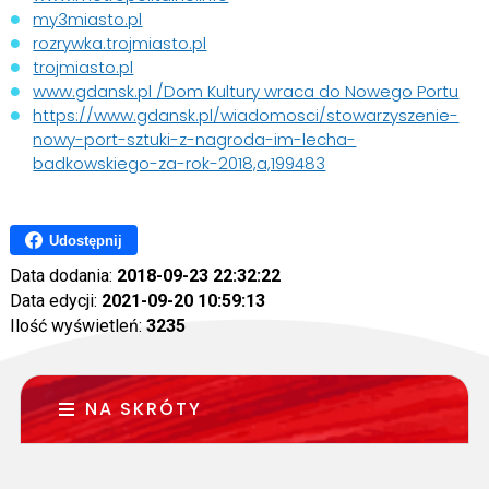
my3miasto.pl
rozrywka.trojmiasto.pl
trojmiasto.pl
www.gdansk.pl /Dom Kultury wraca do Nowego Portu
https://www.gdansk.pl/wiadomosci/stowarzyszenie-
nowy-port-sztuki-z-nagroda-im-lecha-
badkowskiego-za-rok-2018,a,199483
Udostępnij
Data dodania:
2018-09-23 22:32:22
Data edycji:
2021-09-20 10:59:13
Ilość wyświetleń:
3235
NA SKRÓTY