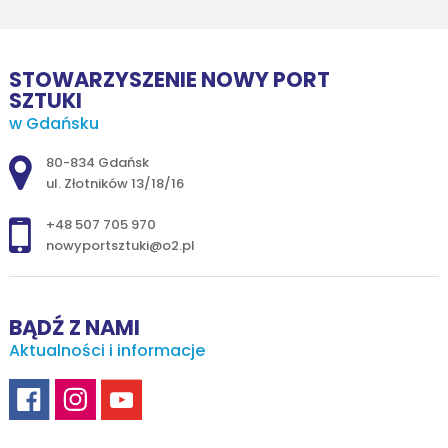
STOWARZYSZENIE NOWY PORT
SZTUKI
w Gdańsku
Adres pocztowy:
80-834 Gdańsk
ul. Złotników 13/18/16
+48 507 705 970
nowyportsztuki@o2.pl
BĄDŹ Z NAMI
Aktualności i informacje