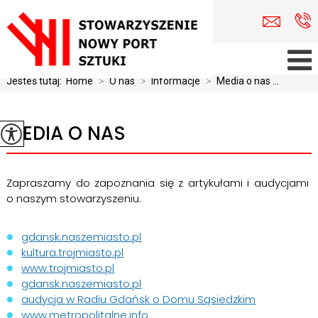
Jesteś tutaj:
Home
>
O nas
>
Informacje
>
Media o nas ...
MEDIA O NAS
Zapraszamy do zapoznania się z artykułami i audycjami
o naszym stowarzyszeniu.
gdansk.naszemiasto.pl
kultura.trojmiasto.pl
www.trojmiasto.pl
gdansk.naszemiasto.pl
audycja w Radiu Gdańsk o Domu Sąsiedzkim
www.metropolitalne.info