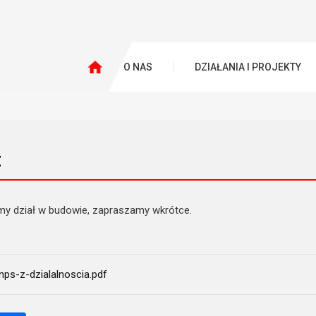
O NAS
DZIAŁANIA I PROJEKTY
t
y dział w budowie, zapraszamy wkrótce.
nps-z-dzialalnoscia.pdf