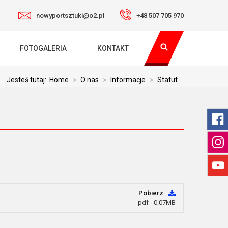
nowyportsztuki@o2.pl
+48 507 705 970
FOTOGALERIA
KONTAKT
Jesteś tutaj:
Home
>
O nas
>
Informacje
>
Statut ...
Pobierz
pdf - 0.07MB