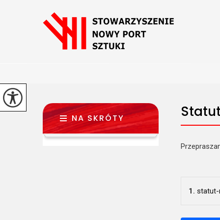
Statu
NA SKRÓTY
Przepraszam
1.
statut-