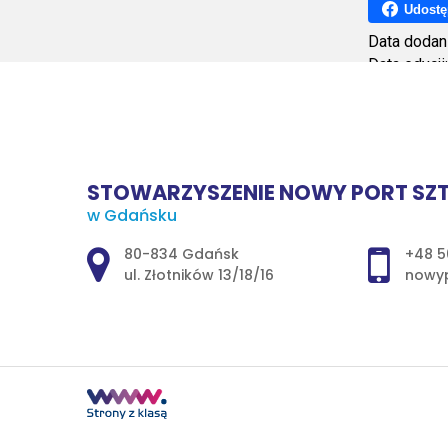
Udostę
Data dodan
Data edycji
Ilość wyśw
STOWARZYSZENIE NOWY PORT SZT
w Gdańsku
Adres pocztowy:
80-834 Gdańsk
+48 5
ul. Złotników 13/18/16
nowyp