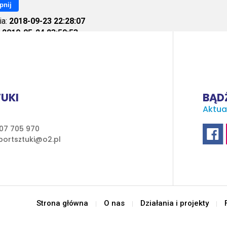
pnij
ia:
2018-09-23 22:28:07
:
2019-05-24 23:59:53
ietleń:
2900
UKI
BĄDŹ
Aktua
07 705 970
ortsztuki@o2.pl
Strona główna
O nas
Działania i projekty