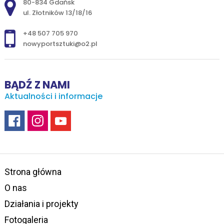
Adres pocztowy:
80-834 Gdańsk
ul. Złotników 13/18/16
+48 507 705 970
nowyportsztuki@o2.pl
BĄDŹ Z NAMI
Aktualności i informacje
Strona główna
O nas
Działania i projekty
Fotogaleria