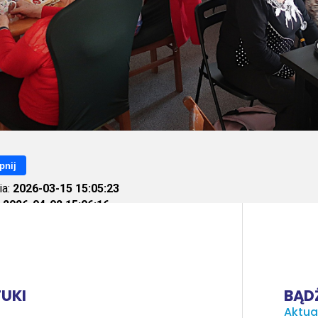
pnij
ia:
2026-03-15 15:05:23
:
2026-04-02 15:06:16
ietleń:
147
UKI
BĄDŹ
Aktua