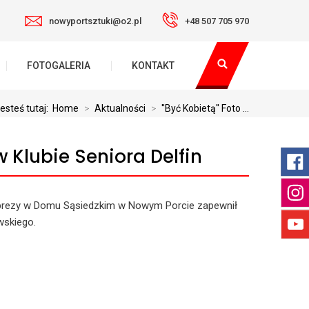
nowyportsztuki@o2.pl
+48 507 705 970
FOTOGALERIA
KONTAKT
esteś tutaj:
Home
>
Aktualności
>
''Być Kobietą'' Foto ...
 w Klubie Seniora Delfin
rezy w Domu Sąsiedzkim w Nowym Porcie zapewnił
wskiego.