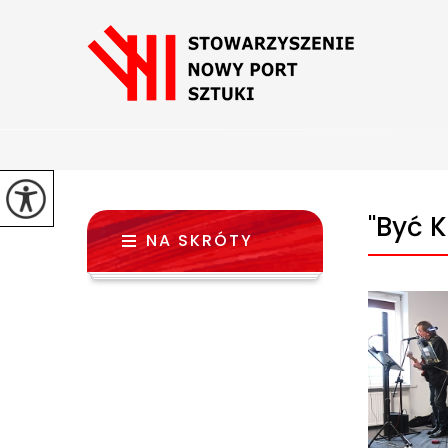
''Być 
NA SKRÓTY