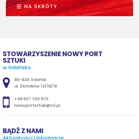
NA SKRÓTY
STOWARZYSZENIE NOWY PORT
SZTUKI
w Gdańsku
Adres pocztowy:
80-834 Gdańsk
ul. Złotników 13/18/16
+48 507 705 970
nowyportsztuki@o2.pl
BĄDŹ Z NAMI
Aktualności i informacje