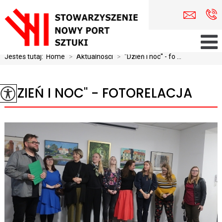
Jesteś tutaj:
Home
>
Aktualności
>
''Dzień i noc'' - fo ...
''DZIEŃ I NOC'' - FOTORELACJA