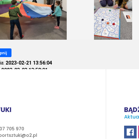
pnij
ia:
2023-02-21 13:56:04
:
2023-03-03 13:58:01
ietleń:
548
UKI
BĄDŹ
Aktua
07 705 970
ortsztuki@o2.pl