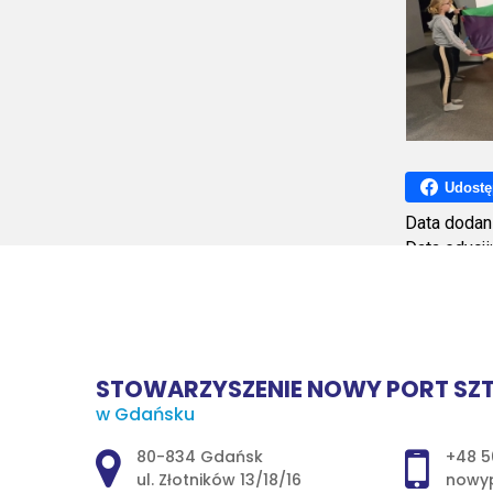
Udostę
Data dodan
Data edycji
Ilość wyśw
STOWARZYSZENIE NOWY PORT SZT
w Gdańsku
Adres pocztowy:
80-834 Gdańsk
+48 5
ul. Złotników 13/18/16
nowyp