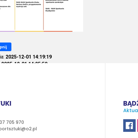
pnij
ia:
2025-12-01 14:19:19
:
2025-12-01 14:25:59
ietleń:
132
UKI
BĄDŹ
Aktua
07 705 970
ortsztuki@o2.pl