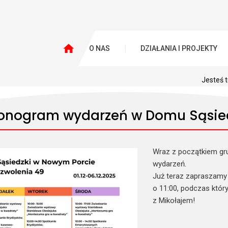
O NAS
DZIAŁANIA I PROJEKTY
Jesteś t
nogram wydarzeń w Domu Sąsie
Wraz z początkiem gru
wydarzeń.
Już teraz zapraszamy n
o 11:00, podczas któr
z Mikołajem!