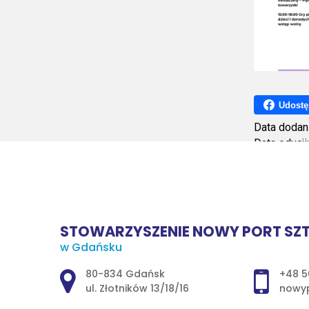
Udostę
Data dodan
Data edycji
Ilość wyśw
STOWARZYSZENIE NOWY PORT SZT
w Gdańsku
Adres pocztowy:
80-834 Gdańsk
+48 5
ul. Złotników 13/18/16
nowyp