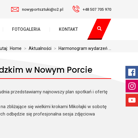
nowyportsztuki@o2.pl
+48 507 705 970
FOTOGALERIA
KONTAKT
utaj:
Home
>
Aktualności
>
Harmonogram wydarzeń ...
dzkim w Nowym Porcie
dnia przedstawiamy najnowszy plan spotkań i ofertę
a zbliżające się wielkimi krokami Mikołajki w sobotę
ych odbędzie się profesjonalna sesja zdjęciowa