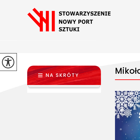
Mikoł
NA SKRÓTY