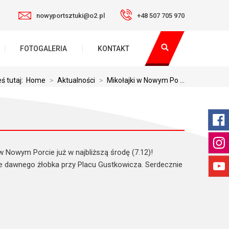
nowyportsztuki@o2.pl
+48 507 705 970
FOTOGALERIA
KONTAKT
ś tutaj:
Home
>
Aktualności
>
Mikołajki w Nowym Po ...
w Nowym Porcie już w najbliższą środę (7.12)!
nie dawnego żłobka przy Placu Gustkowicza. Serdecznie