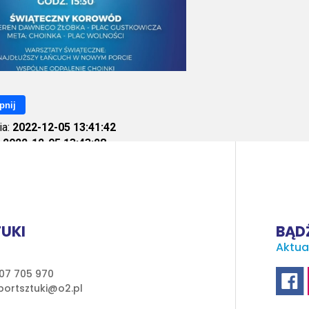
pnij
ia:
2022-12-05 13:41:42
:
2022-12-05 13:43:28
ietleń:
729
UKI
BĄDŹ
Aktua
07 705 970
ortsztuki@o2.pl