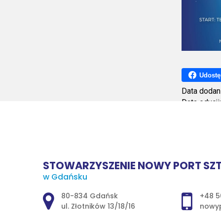
Udostę
Data dodan
Data edycji
Ilość wyśw
STOWARZYSZENIE NOWY PORT SZT
w Gdańsku
Adres pocztowy:
80-834 Gdańsk
+48 5
ul. Złotników 13/18/16
nowyp