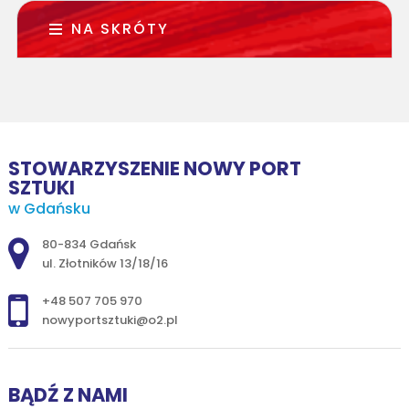
NA SKRÓTY
STOWARZYSZENIE NOWY PORT
SZTUKI
w Gdańsku
Adres pocztowy:
80-834 Gdańsk
ul. Złotników 13/18/16
+48 507 705 970
nowyportsztuki@o2.pl
BĄDŹ Z NAMI