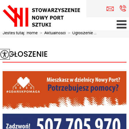
Jesteś tutaj:
Home
>
Aktualności
>
Ogłoszenie ...
OGŁOSZENIE