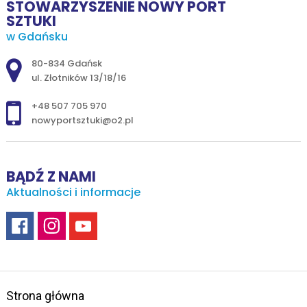
STOWARZYSZENIE NOWY PORT
SZTUKI
w Gdańsku
Adres pocztowy:
80-834 Gdańsk
ul. Złotników 13/18/16
+48 507 705 970
nowyportsztuki@o2.pl
BĄDŹ Z NAMI
Aktualności i informacje
Strona główna