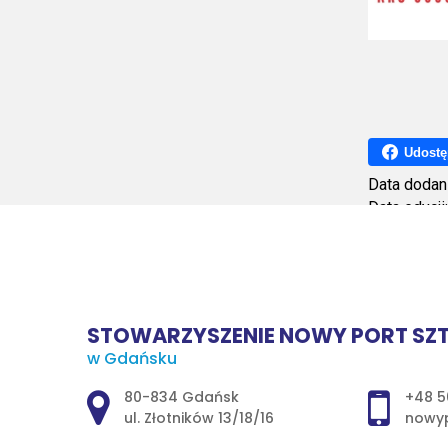
Udostę
Data dodan
Data edycji
Ilość wyśw
STOWARZYSZENIE NOWY PORT SZT
w Gdańsku
Adres pocztowy:
80-834 Gdańsk
+48 5
ul. Złotników 13/18/16
nowyp