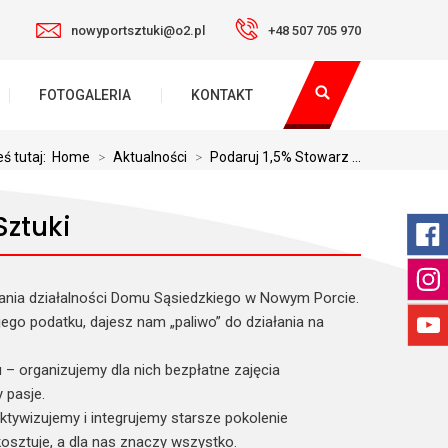
nowyportsztuki@o2.pl
+48 507 705 970
FOTOGALERIA
KONTAKT
eś tutaj:
Home
>
Aktualności
>
Podaruj 1,5% Stowarz ...
Sztuki
nia działalności Domu Sąsiedzkiego w Nowym Porcie.
ego podatku, dajesz nam „paliwo” do działania na
 – organizujemy dla nich bezpłatne zajęcia
 pasje.
tywizujemy i integrujemy starsze pokolenie
 kosztuje, a dla nas znaczy wszystko.