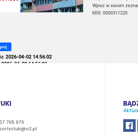
Wpisz w swoim zezna
KRS: 0000311220
pnij
ia:
2026-04-02 14:56:02
:
2026-04-02 14:56:21
ietleń:
145
UKI
BĄDŹ
Aktua
07 705 970
ortsztuki@o2.pl