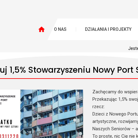
O NAS
DZIAŁANIA I PROJEKTY
Jest
uj 1,5% Stowarzyszeniu Nowy Port 
Zachęcamy do wspiera
Przekazując 1,5% swoj
rzecz:
Dzieci z Nowego Portu
artystyczne, rozwijamy
Naszych Seniorów – ak
To proste, nic Cię nie