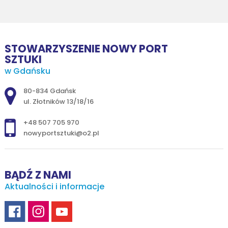
STOWARZYSZENIE NOWY PORT
SZTUKI
w Gdańsku
Adres pocztowy:
80-834 Gdańsk
ul. Złotników 13/18/16
+48 507 705 970
nowyportsztuki@o2.pl
BĄDŹ Z NAMI
Aktualności i informacje