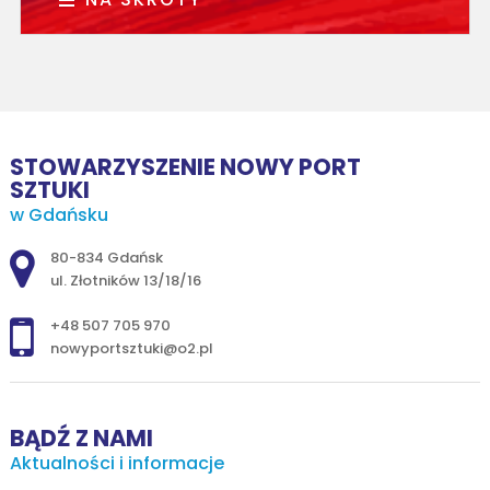
STOWARZYSZENIE NOWY PORT
SZTUKI
w Gdańsku
Adres pocztowy:
80-834 Gdańsk
ul. Złotników 13/18/16
+48 507 705 970
nowyportsztuki@o2.pl
BĄDŹ Z NAMI
Aktualności i informacje